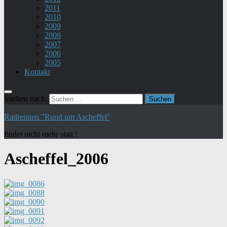
2011
2010
2009
2008
2007
2006
2005
Kontakt
Suchen nach:
Radrennen "Rund um Ascheffel"
findet nicht mehr statt !
Ascheffel_2006