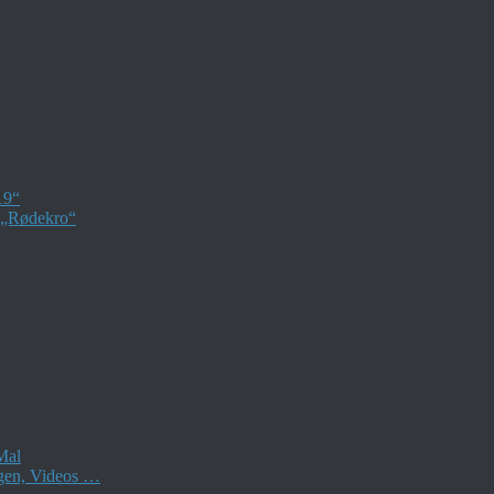
19“
– „Rødekro“
Mal
ngen, Videos …