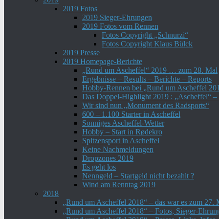
2019 Fotos
2019 Sieger-Ehrungen
2019 Fotos vom Rennen
Fotos Copyright „Schnurzi“
Fotos Copyright Klaus Bülck
2019 Presse
2019 Homepage-Berichte
„Rund um Ascheffel“ 2019 … zum 28. Mal
Ergebnisse – Results – Berichte – Reports
Hobby-Rennen bei „Rund um Ascheffel 20
Das Doppel-Highlight 2019 : „Ascheffel“ 
Wir sind nun „Monument des Radsports“
600 – 1.100 Starter in Ascheffel
Sonniges Ascheffel-Wetter
Hobby – Start in Rødekro
Spitzensport in Ascheffel
Keine Nachmeldungen
Dropzones 2019
Es geht los
Nenngeld – Startgeld nicht bezahlt ?
Wind am Renntag 2019
2018
„Rund um Ascheffel 2018“ – das war es zum 27. 
„Rund um Ascheffel 2018“ – Fotos, Sieger-Ehru