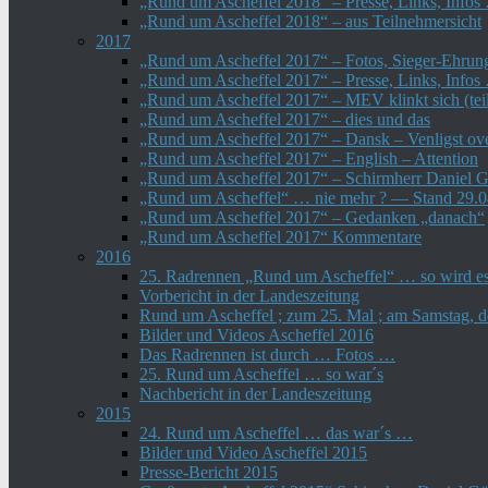
„Rund um Ascheffel 2018“ – Presse, Links, Infos
„Rund um Ascheffel 2018“ – aus Teilnehmersicht
2017
„Rund um Ascheffel 2017“ – Fotos, Sieger-Ehru
„Rund um Ascheffel 2017“ – Presse, Links, Infos
„Rund um Ascheffel 2017“ – MEV klinkt sich (tei
„Rund um Ascheffel 2017“ – dies und das
„Rund um Ascheffel 2017“ – Dansk – Venligst ove
„Rund um Ascheffel 2017“ – English – Attention
„Rund um Ascheffel 2017“ – Schirmherr Daniel 
„Rund um Ascheffel“ … nie mehr ? — Stand 29.
„Rund um Ascheffel 2017“ – Gedanken „danach“
„Rund um Ascheffel 2017“ Kommentare
2016
25. Radrennen „Rund um Ascheffel“ … so wird 
Vorbericht in der Landeszeitung
Rund um Ascheffel ; zum 25. Mal ; am Samstag, d
Bilder und Videos Ascheffel 2016
Das Radrennen ist durch … Fotos …
25. Rund um Ascheffel … so war´s
Nachbericht in der Landeszeitung
2015
24. Rund um Ascheffel … das war´s …
Bilder und Video Ascheffel 2015
Presse-Bericht 2015