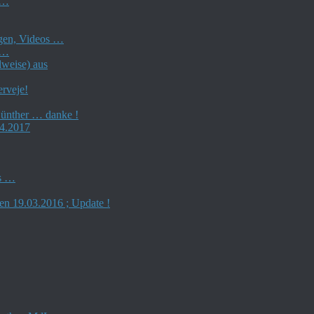
 …
ngen, Videos …
 …
lweise) aus
rveje!
Günther … danke !
04.2017
es …
en 19.03.2016 ; Update !