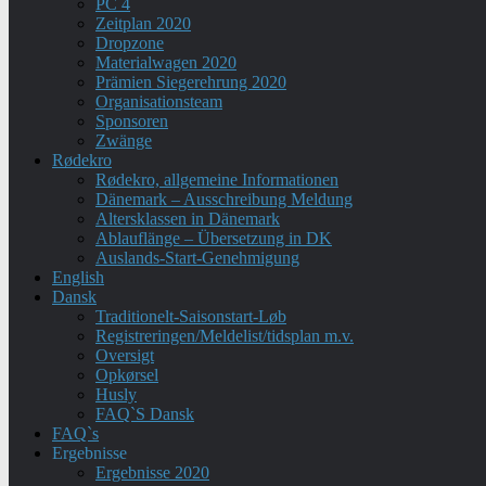
PC 4
Zeitplan 2020
Dropzone
Materialwagen 2020
Prämien Siegerehrung 2020
Organisationsteam
Sponsoren
Zwänge
Rødekro
Rødekro, allgemeine Informationen
Dänemark – Ausschreibung Meldung
Altersklassen in Dänemark
Ablauflänge – Übersetzung in DK
Auslands-Start-Genehmigung
English
Dansk
Traditionelt-Saisonstart-Løb
Registreringen/Meldelist/tidsplan m.v.
Oversigt
Opkørsel
Husly
FAQ`S Dansk
FAQ`s
Ergebnisse
Ergebnisse 2020