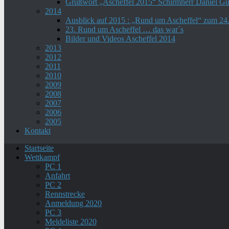
Grußwort „Ascheffel 2015“ Schirmherr Daniel G
2014
Ausblick auf 2015 : „Rund um Ascheffel“ zum 2
23. Rund um Ascheffel … das war´s
Bilder und Videos Ascheffel 2014
2013
2012
2011
2010
2009
2008
2007
2006
2005
Kontakt
Startseite
Wettkampf
PC 1
Anfahrt
PC 2
Rennstrecke
Anmeldung 2020
PC 3
Meldeliste 2020