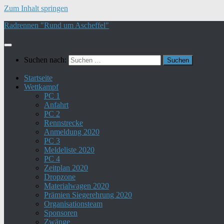
Zum Inhalt springen
Radrennen "Rund um Ascheffel"
Suchen nach:
Startseite
Wettkampf
PC 1
Anfahrt
PC 2
Rennstrecke
Anmeldung 2020
PC 3
Meldeliste 2020
PC 4
Zeitplan 2020
Dropzone
Materialwagen 2020
Prämien Siegerehrung 2020
Organisationsteam
Sponsoren
Zwänge