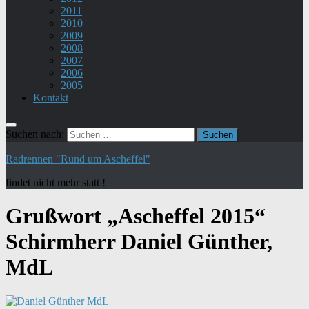
2011
2010
2009
2008
2007
2006
2005
Kontakt
Suchen nach:
Radrennen "Rund um Ascheffel"
findet nicht mehr statt !
Grußwort „Ascheffel 2015“
Schirmherr Daniel Günther,
MdL