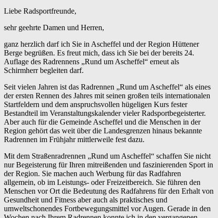
Liebe Radsportfreunde,
sehr geehrte Damen und Herren,
ganz herzlich darf ich Sie in Ascheffel und der Region Hüttener
Berge begrüßen. Es freut mich, dass ich Sie bei der bereits 24.
Auflage des Radrennens „Rund um Ascheffel“ erneut als
Schirmherr begleiten darf.
Seit vielen Jahren ist das Radrennen „Rund um Ascheffel“ als eines
der ersten Rennen des Jahres mit seinen großen teils internationalen
Startfeldern und dem anspruchsvollen hügeligen Kurs fester
Bestandteil im Veranstaltungskalender vieler Radsportbegeisterter.
Aber auch für die Gemeinde Ascheffel und die Menschen in der
Region gehört das weit über die Landesgrenzen hinaus bekannte
Radrennen im Frühjahr mittlerweile fest dazu.
Mit dem Straßenradrennen „Rund um Ascheffel“ schaffen Sie nicht
nur Begeisterung für Ihren mitreißenden und faszinierenden Sport in
der Region. Sie machen auch Werbung für das Radfahren
allgemein, ob im Leistungs- oder Freizeitbereich. Sie führen den
Menschen vor Ort die Bedeutung des Radfahrens für den Erhalt von
Gesundheit und Fitness aber auch als praktisches und
umweltschonendes Fortbewegungsmittel vor Augen. Gerade in den
Wochen nach Ihrem Radrennen konnte ich in den vergangenen