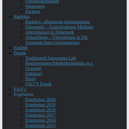
Organisationsteam
Sponsoren
Zwänge
Rødekro
Rødekro, allgemeine Informationen
Dänemark – Ausschreibung Meldung
Altersklassen in Dänemark
Ablauflänge – Übersetzung in DK
Auslands-Start-Genehmigung
English
Dansk
Traditionelt-Saisonstart-Løb
Registreringen/Meldelist/tidsplan m.v.
Oversigt
Opkørsel
Husly
FAQ`S Dansk
FAQ`s
Ergebnisse
Ergebnisse 2020
Ergebnisse 2019
Ergebnisse 2018
Ergebnisse 2017
Ergebnisse 2016
Ergebnisse 2015