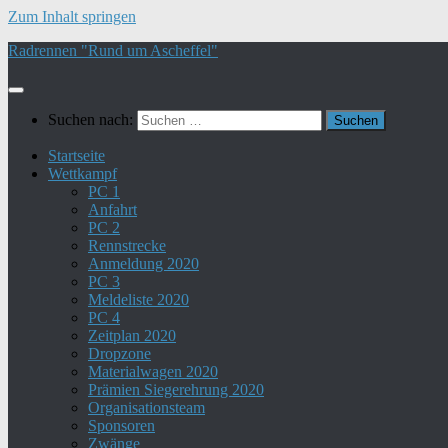
Zum Inhalt springen
Radrennen "Rund um Ascheffel"
Suchen nach:
Startseite
Wettkampf
PC 1
Anfahrt
PC 2
Rennstrecke
Anmeldung 2020
PC 3
Meldeliste 2020
PC 4
Zeitplan 2020
Dropzone
Materialwagen 2020
Prämien Siegerehrung 2020
Organisationsteam
Sponsoren
Zwänge