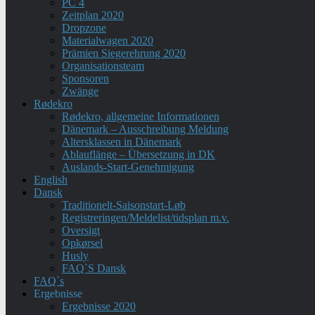
PC 4
Zeitplan 2020
Dropzone
Materialwagen 2020
Prämien Siegerehrung 2020
Organisationsteam
Sponsoren
Zwänge
Rødekro
Rødekro, allgemeine Informationen
Dänemark – Ausschreibung Meldung
Altersklassen in Dänemark
Ablauflänge – Übersetzung in DK
Auslands-Start-Genehmigung
English
Dansk
Traditionelt-Saisonstart-Løb
Registreringen/Meldelist/tidsplan m.v.
Oversigt
Opkørsel
Husly
FAQ`S Dansk
FAQ`s
Ergebnisse
Ergebnisse 2020