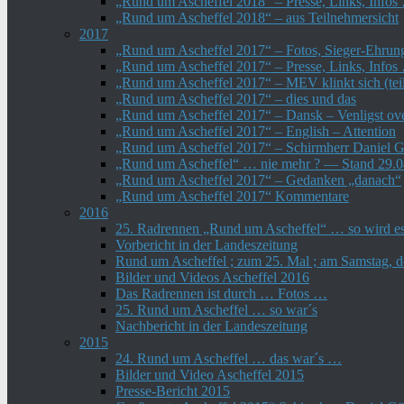
„Rund um Ascheffel 2018“ – Presse, Links, Infos
„Rund um Ascheffel 2018“ – aus Teilnehmersicht
2017
„Rund um Ascheffel 2017“ – Fotos, Sieger-Ehru
„Rund um Ascheffel 2017“ – Presse, Links, Infos
„Rund um Ascheffel 2017“ – MEV klinkt sich (tei
„Rund um Ascheffel 2017“ – dies und das
„Rund um Ascheffel 2017“ – Dansk – Venligst ove
„Rund um Ascheffel 2017“ – English – Attention
„Rund um Ascheffel 2017“ – Schirmherr Daniel 
„Rund um Ascheffel“ … nie mehr ? — Stand 29.
„Rund um Ascheffel 2017“ – Gedanken „danach“
„Rund um Ascheffel 2017“ Kommentare
2016
25. Radrennen „Rund um Ascheffel“ … so wird 
Vorbericht in der Landeszeitung
Rund um Ascheffel ; zum 25. Mal ; am Samstag, d
Bilder und Videos Ascheffel 2016
Das Radrennen ist durch … Fotos …
25. Rund um Ascheffel … so war´s
Nachbericht in der Landeszeitung
2015
24. Rund um Ascheffel … das war´s …
Bilder und Video Ascheffel 2015
Presse-Bericht 2015