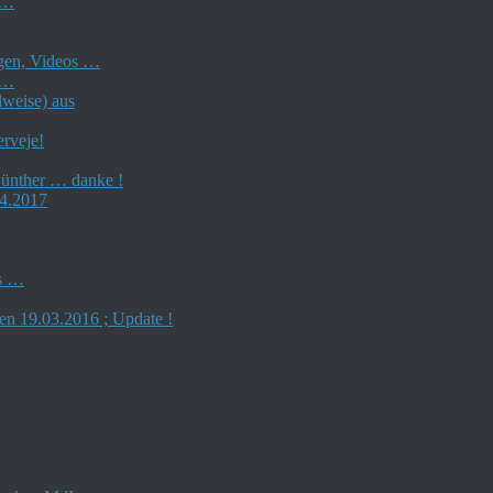
 …
ngen, Videos …
 …
lweise) aus
rveje!
Günther … danke !
04.2017
es …
en 19.03.2016 ; Update !