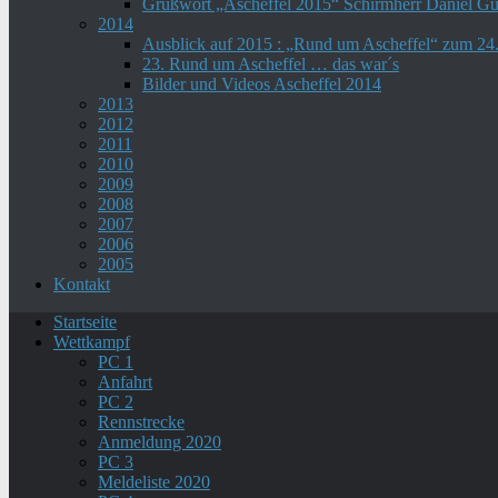
Grußwort „Ascheffel 2015“ Schirmherr Daniel G
2014
Ausblick auf 2015 : „Rund um Ascheffel“ zum 2
23. Rund um Ascheffel … das war´s
Bilder und Videos Ascheffel 2014
2013
2012
2011
2010
2009
2008
2007
2006
2005
Kontakt
Startseite
Wettkampf
PC 1
Anfahrt
PC 2
Rennstrecke
Anmeldung 2020
PC 3
Meldeliste 2020