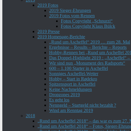
2019 Fotos
2019 Sieger-Ehrungen
2019 Fotos vom Rennen
Fotos Copyright „Schnurzi“
Fotos Copyright Klaus Bülck
2019 Presse
2019 Homepage-Berichte
„Rund um Ascheffel“ 2019 … zum 28. Mal
Ergebnisse – Results – Berichte – Reports
Hobby-Rennen bei „Rund um Ascheffel 20
Das Doppel-Highlight 2019 : „Ascheffel“ 
Wir sind nun „Monument des Radsports“
600 – 1.100 Starter in Ascheffel
Sonniges Ascheffel-Wetter
Hobby – Start in Rødekro
Spitzensport in Ascheffel
Keine Nachmeldungen
Dropzones 2019
Es geht los
Nenngeld – Startgeld nicht bezahlt ?
Wind am Renntag 2019
2018
„Rund um Ascheffel 2018“ – das war es zum 27. 
„Rund um Ascheffel 2018“ – Fotos, Sieger-Ehru