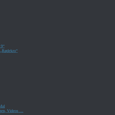
19“
– „Rødekro“
Mal
ngen, Videos …