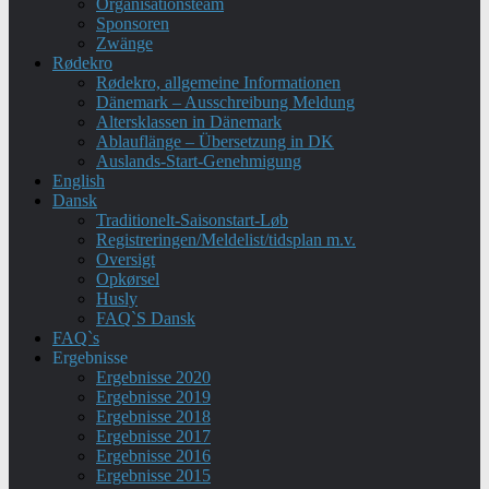
Organisationsteam
Sponsoren
Zwänge
Rødekro
Rødekro, allgemeine Informationen
Dänemark – Ausschreibung Meldung
Altersklassen in Dänemark
Ablauflänge – Übersetzung in DK
Auslands-Start-Genehmigung
English
Dansk
Traditionelt-Saisonstart-Løb
Registreringen/Meldelist/tidsplan m.v.
Oversigt
Opkørsel
Husly
FAQ`S Dansk
FAQ`s
Ergebnisse
Ergebnisse 2020
Ergebnisse 2019
Ergebnisse 2018
Ergebnisse 2017
Ergebnisse 2016
Ergebnisse 2015