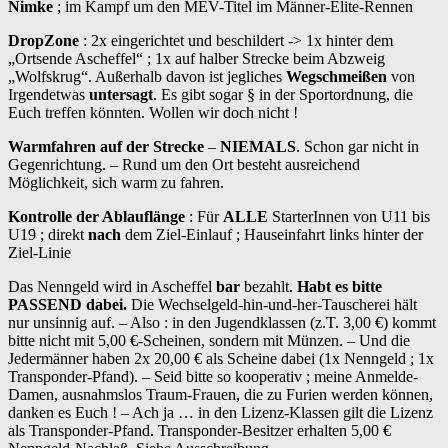
Nimke
; im Kampf um den MEV-Titel im Männer-Elite-Rennen
DropZone
: 2x eingerichtet und beschildert -> 1x hinter dem
„Ortsende Ascheffel“ ; 1x auf halber Strecke beim Abzweig
„Wolfskrug“. Außerhalb davon ist jegliches
Wegschmeißen
von
Irgendetwas
untersagt
. Es gibt sogar § in der Sportordnung, die
Euch treffen könnten. Wollen wir doch nicht !
Warmfahren auf der Strecke
–
NIEMALS
. Schon gar nicht in
Gegenrichtung. – Rund um den Ort besteht ausreichend
Möglichkeit, sich warm zu fahren.
Kontrolle der Ablauflänge
: Für
ALLE
StarterInnen von U11 bis
U19 ; direkt
nach
dem Ziel-Einlauf ; Hauseinfahrt links hinter der
Ziel-Linie
Das Nenngeld wird in Ascheffel
bar
bezahlt.
Habt es bitte
PASSEND dabei.
Die Wechselgeld-hin-und-her-Tauscherei hält
nur unsinnig auf. – Also : in den Jugendklassen (z.T. 3,00 €) kommt
bitte nicht mit 5,00 €-Scheinen, sondern mit Münzen. – Und die
Jedermänner haben 2x 20,00 € als Scheine dabei (1x Nenngeld ; 1x
Transponder-Pfand). – Seid bitte so kooperativ ; meine Anmelde-
Damen, ausnahmslos Traum-Frauen, die zu Furien werden können,
danken es Euch ! – Ach ja … in den Lizenz-Klassen gilt die Lizenz
als Transponder-Pfand. Transponder-Besitzer erhalten 5,00 €