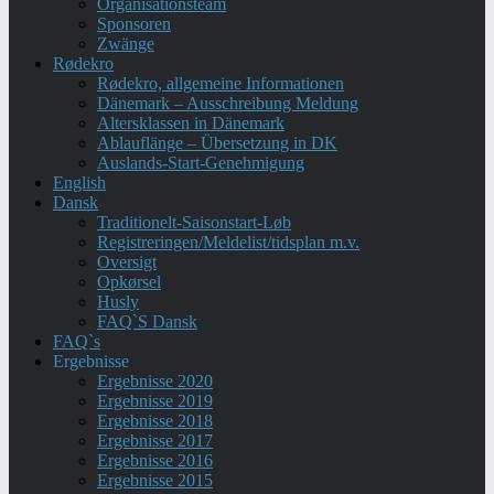
Organisationsteam
Sponsoren
Zwänge
Rødekro
Rødekro, allgemeine Informationen
Dänemark – Ausschreibung Meldung
Altersklassen in Dänemark
Ablauflänge – Übersetzung in DK
Auslands-Start-Genehmigung
English
Dansk
Traditionelt-Saisonstart-Løb
Registreringen/Meldelist/tidsplan m.v.
Oversigt
Opkørsel
Husly
FAQ`S Dansk
FAQ`s
Ergebnisse
Ergebnisse 2020
Ergebnisse 2019
Ergebnisse 2018
Ergebnisse 2017
Ergebnisse 2016
Ergebnisse 2015