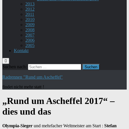
2013
2012
2011
2010
2009
2008
2007
2006
2005
Kontakt
Suchen nach:
Radrennen "Rund um Ascheffel"
findet nicht mehr statt !
„Rund um Ascheffel 2017“ –
dies und das
Olympia-Sieger
und mehrfacher Weltmeister am Start :
Stefan