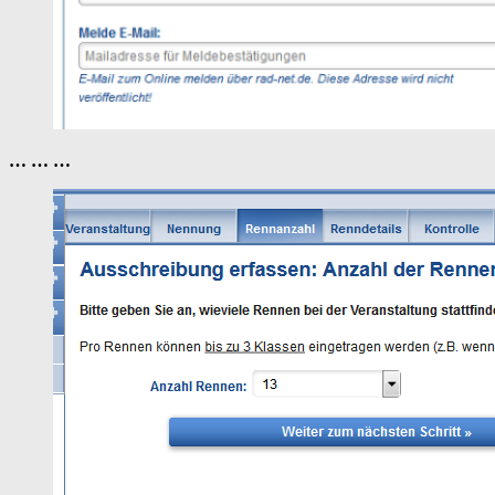
… … …