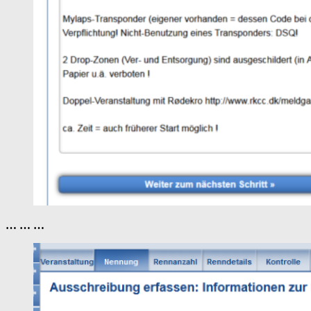
… … …