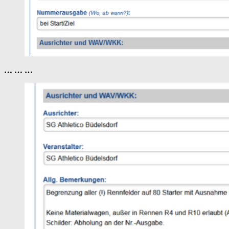
… … …