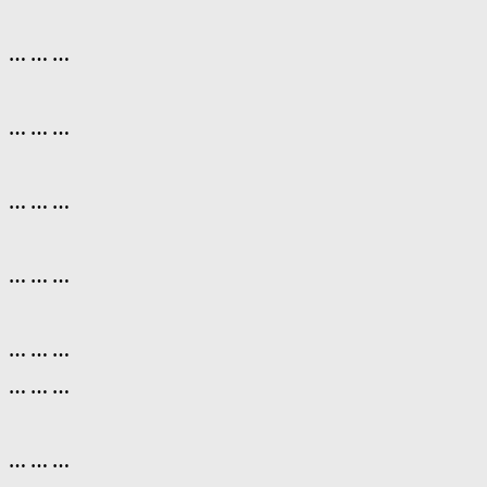
… … …
… … …
… … …
… … …
… … …
… … …
… … …