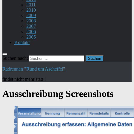
2011
2010
2009
2008
2007
2006
2005
Kontakt
Suchen nach:
Radrennen "Rund um Ascheffel"
findet nicht mehr statt !
Ausschreibung Screenshots