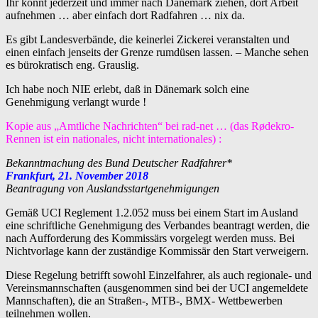
Ihr könnt jederzeit und immer nach Dänemark ziehen, dort Arbeit
aufnehmen … aber einfach dort Radfahren … nix da.
Es gibt Landesverbände, die keinerlei Zickerei veranstalten und
einen einfach jenseits der Grenze rumdüsen lassen. – Manche sehen
es bürokratisch eng. Grauslig.
Ich habe noch NIE erlebt, daß in Dänemark solch eine
Genehmigung verlangt wurde !
Kopie aus „Amtliche Nachrichten“ bei rad-net … (das Rødekro-
Rennen ist ein nationales, nicht internationales) :
Bekanntmachung des Bund Deutscher Radfahrer*
Frankfurt, 21. November 2018
Beantragung von Auslandsstartgenehmigungen
Gemäß UCI Reglement 1.2.052 muss bei einem Start im Ausland
eine schriftliche Genehmigung des Verbandes beantragt werden, die
nach Aufforderung des Kommissärs vorgelegt werden muss. Bei
Nichtvorlage kann der zuständige Kommissär den Start verweigern.
Diese Regelung betrifft sowohl Einzelfahrer, als auch regionale- und
Vereinsmannschaften (ausgenommen sind bei der UCI angemeldete
Mannschaften), die an Straßen-, MTB-, BMX- Wettbewerben
teilnehmen wollen.