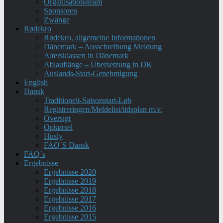
Organisationsteam
Sponsoren
Zwänge
Rødekro
Rødekro, allgemeine Informationen
Dänemark – Ausschreibung Meldung
Altersklassen in Dänemark
Ablauflänge – Übersetzung in DK
Auslands-Start-Genehmigung
English
Dansk
Traditionelt-Saisonstart-Løb
Registreringen/Meldelist/tidsplan m.v.
Oversigt
Opkørsel
Husly
FAQ`S Dansk
FAQ`s
Ergebnisse
Ergebnisse 2020
Ergebnisse 2019
Ergebnisse 2018
Ergebnisse 2017
Ergebnisse 2016
Ergebnisse 2015