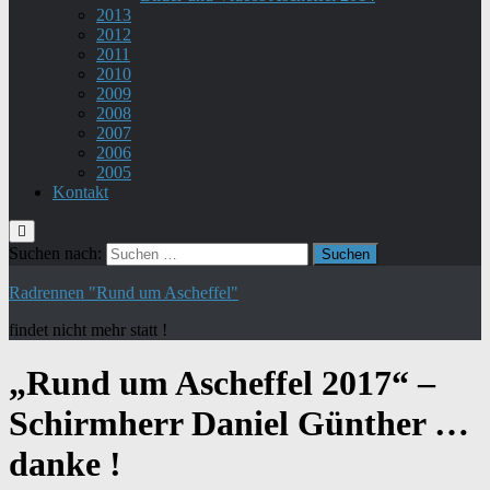
2013
2012
2011
2010
2009
2008
2007
2006
2005
Kontakt
Suchen nach:
Radrennen "Rund um Ascheffel"
findet nicht mehr statt !
„Rund um Ascheffel 2017“ –
Schirmherr Daniel Günther …
danke !