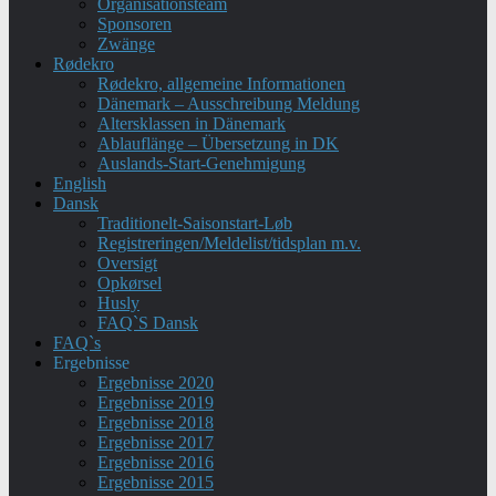
Organisationsteam
Sponsoren
Zwänge
Rødekro
Rødekro, allgemeine Informationen
Dänemark – Ausschreibung Meldung
Altersklassen in Dänemark
Ablauflänge – Übersetzung in DK
Auslands-Start-Genehmigung
English
Dansk
Traditionelt-Saisonstart-Løb
Registreringen/Meldelist/tidsplan m.v.
Oversigt
Opkørsel
Husly
FAQ`S Dansk
FAQ`s
Ergebnisse
Ergebnisse 2020
Ergebnisse 2019
Ergebnisse 2018
Ergebnisse 2017
Ergebnisse 2016
Ergebnisse 2015